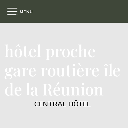
Cookies management panel
MENU
hôtel proche
gare routière île
de la Réunion
CENTRAL HÔTEL