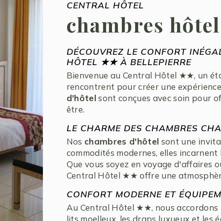
CENTRAL HÔTEL
chambres hôtel 
DÉCOUVREZ LE CONFORT INÉGA
HÔTEL ★★ À BELLEPIERRE
Bienvenue au Central Hôtel ★★, un étab
rencontrent pour créer une expérience
d'hôtel
sont conçues avec soin pour off
être.
LE CHARME DES CHAMBRES CHA
Nos
chambres d'hôtel
sont une invita
commodités modernes, elles incarnent l
Que vous soyez en voyage d'affaires 
Central Hôtel ★★ offre une atmosphère
CONFORT MODERNE ET ÉQUIPEM
Au Central Hôtel ★★, nous accordons u
lits moelleux, les draps luxueux et l