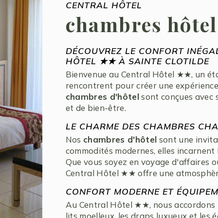
CENTRAL HÔTEL
chambres hôtel 
DÉCOUVREZ LE CONFORT INÉGA
HÔTEL ★★ À SAINTE CLOTILDE
Bienvenue au Central Hôtel ★★, un étab
rencontrent pour créer une expérience 
chambres d'hôtel
sont conçues avec so
et de bien-être.
LE CHARME DES CHAMBRES CHA
Nos
chambres d'hôtel
sont une invita
commodités modernes, elles incarnent l
Que vous soyez en voyage d'affaires 
Central Hôtel ★★ offre une atmosphère
CONFORT MODERNE ET ÉQUIPEM
Au Central Hôtel ★★, nous accordons u
lits moelleux, les draps luxueux et l