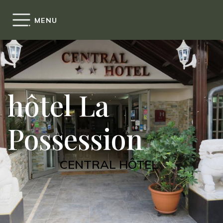
Panneau de gestion des cookies
MENU
hôtel La
Possession
CENTRAL HÔTEL